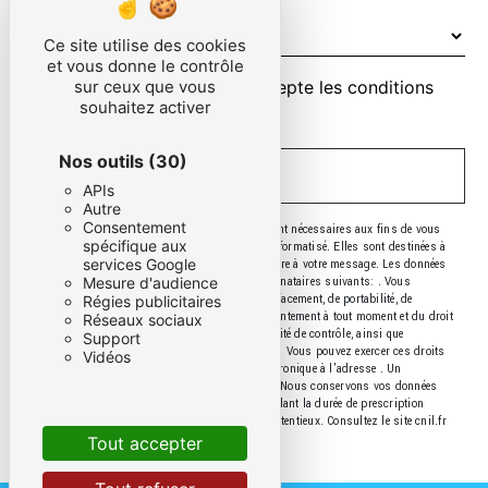
Ce site utilise des cookies
et vous donne le contrôle
sur ceux que vous
En cochant cette case, j'accepte les conditions
souhaitez activer
particulières ci-dessous **
Nos outils
(30)
ENVOYER
APIs
Autre
Consentement
** Les données personnelles communiquées sont nécessaires aux fins de vous
spécifique aux
contacter et sont enregistrées dans un fichier informatisé. Elles sont destinées à
services Google
et ses sous-traitants dans le seul but de répondre à votre message. Les données
Mesure d'audience
collectées seront communiquées aux seuls destinataires suivants: . Vous
disposez de droits d’accès, de rectification, d’effacement, de portabilité, de
Régies publicitaires
limitation, d’opposition, de retrait de votre consentement à tout moment et du droit
Réseaux sociaux
d’introduire une réclamation auprès d’une autorité de contrôle, ainsi que
Support
d’organiser le sort de vos données post-mortem. Vous pouvez exercer ces droits
Vidéos
par voie postale à l'adresse ou par courrier électronique à l'adresse . Un
justificatif d'identité pourra vous être demandé. Nous conservons vos données
pendant la période de prise de contact puis pendant la durée de prescription
légale aux fins probatoires et de gestion des contentieux. Consultez le site cnil.fr
pour plus d’informations sur vos droits.
Tout accepter