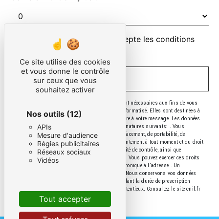
En cochant cette case, j'accepte les conditions
particulières ci-dessous **
Ce site utilise des cookies
et vous donne le contrôle
ENVOYER
sur ceux que vous
souhaitez activer
** Les données personnelles communiquées sont nécessaires aux fins de vous
contacter et sont enregistrées dans un fichier informatisé. Elles sont destinées à
Nos outils
(12)
et ses sous-traitants dans le seul but de répondre à votre message. Les données
APIs
collectées seront communiquées aux seuls destinataires suivants: . Vous
disposez de droits d’accès, de rectification, d’effacement, de portabilité, de
Mesure d'audience
limitation, d’opposition, de retrait de votre consentement à tout moment et du droit
Régies publicitaires
d’introduire une réclamation auprès d’une autorité de contrôle, ainsi que
Réseaux sociaux
d’organiser le sort de vos données post-mortem. Vous pouvez exercer ces droits
Vidéos
par voie postale à l'adresse ou par courrier électronique à l'adresse . Un
justificatif d'identité pourra vous être demandé. Nous conservons vos données
pendant la période de prise de contact puis pendant la durée de prescription
légale aux fins probatoires et de gestion des contentieux. Consultez le site cnil.fr
pour plus d’informations sur vos droits.
Tout accepter