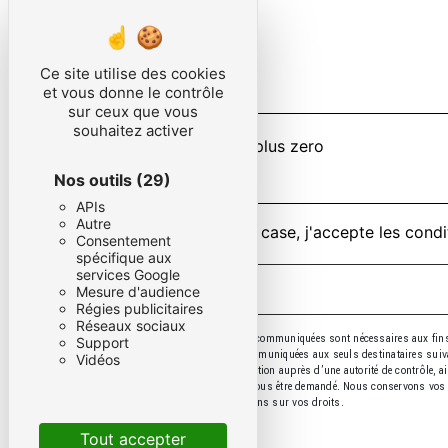
Ce site utilise des cookies
et vous donne le contrôle
sur ceux que vous
souhaitez activer
Combien font sept plus zero
Nos outils
(29)
APIs
Autre
En cochant cette case, j'accepte les condi
Consentement
spécifique aux
services Google
Mesure d'audience
Régies publicitaires
Réseaux sociaux
** Les données personnelles communiquées sont nécessaires aux fins de
Support
données collectées seront communiquées aux seuls destinataires suivants
Vidéos
droit d’introduire une réclamation auprès d’une autorité de contrôle, a
justificatif d'identité pourra vous être demandé. Nous conservons vos 
cnil.fr pour plus d’informations sur vos droits.
Tout accepter