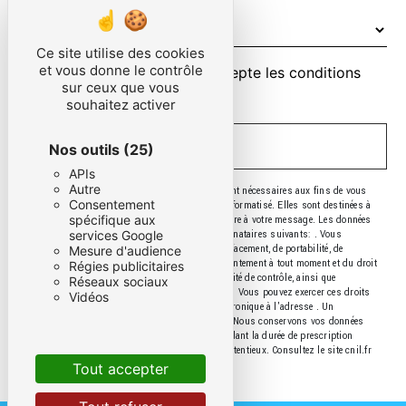
Ce site utilise des cookies
et vous donne le contrôle
En cochant cette case, j'accepte les conditions
sur ceux que vous
particulières ci-dessous **
souhaitez activer
ENVOYER
Nos outils
(25)
APIs
Autre
** Les données personnelles communiquées sont nécessaires aux fins de vous
Consentement
contacter et sont enregistrées dans un fichier informatisé. Elles sont destinées à
spécifique aux
et ses sous-traitants dans le seul but de répondre à votre message. Les données
services Google
collectées seront communiquées aux seuls destinataires suivants: . Vous
disposez de droits d’accès, de rectification, d’effacement, de portabilité, de
Mesure d'audience
limitation, d’opposition, de retrait de votre consentement à tout moment et du droit
Régies publicitaires
d’introduire une réclamation auprès d’une autorité de contrôle, ainsi que
Réseaux sociaux
d’organiser le sort de vos données post-mortem. Vous pouvez exercer ces droits
Vidéos
par voie postale à l'adresse ou par courrier électronique à l'adresse . Un
justificatif d'identité pourra vous être demandé. Nous conservons vos données
pendant la période de prise de contact puis pendant la durée de prescription
légale aux fins probatoires et de gestion des contentieux. Consultez le site cnil.fr
pour plus d’informations sur vos droits.
Tout accepter