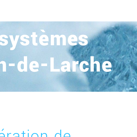
 systèmes
on-de-Larche
ération de