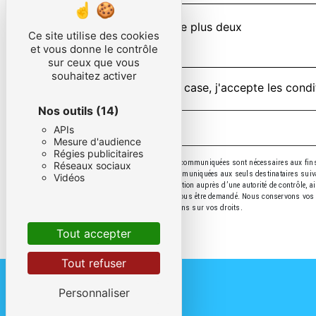
Combien font quatre plus deux
Ce site utilise des cookies
et vous donne le contrôle
sur ceux que vous
souhaitez activer
En cochant cette case, j'accepte les condi
Nos outils
(14)
APIs
Mesure d'audience
Régies publicitaires
** Les données personnelles communiquées sont nécessaires aux fins de
Réseaux sociaux
données collectées seront communiquées aux seuls destinataires suivants
Vidéos
droit d’introduire une réclamation auprès d’une autorité de contrôle, a
justificatif d'identité pourra vous être demandé. Nous conservons vos 
cnil.fr pour plus d’informations sur vos droits.
Tout accepter
Tout refuser
Personnaliser