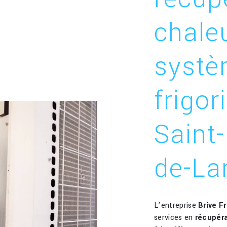
chale
syst
frigor
Saint
de-La
L’entreprise
Brive F
services en
récupér