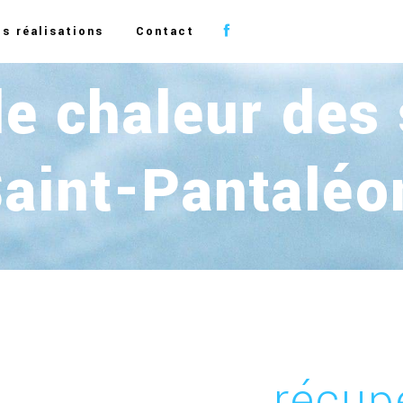
s réalisations
Contact
de chaleur des
 Saint-Pantalé
récup