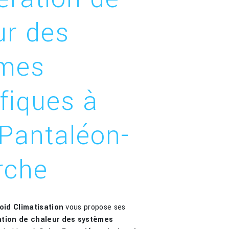
ur des
èmes
ifiques à
-Pantaléon-
rche
roid Climatisation
vous propose ses
ation de chaleur des systèmes