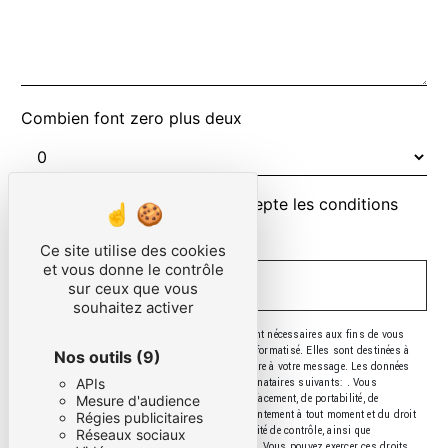
Combien font zero plus deux
En cochant cette case, j'accepte les conditions
particulières ci-dessous **
Ce site utilise des cookies
et vous donne le contrôle
ENVOYER
sur ceux que vous
souhaitez activer
** Les données personnelles communiquées sont nécessaires aux fins de vous
contacter et sont enregistrées dans un fichier informatisé. Elles sont destinées à
Nos outils
(9)
et ses sous-traitants dans le seul but de répondre à votre message. Les données
APIs
collectées seront communiquées aux seuls destinataires suivants: . Vous
disposez de droits d’accès, de rectification, d’effacement, de portabilité, de
Mesure d'audience
limitation, d’opposition, de retrait de votre consentement à tout moment et du droit
Régies publicitaires
d’introduire une réclamation auprès d’une autorité de contrôle, ainsi que
Réseaux sociaux
d’organiser le sort de vos données post-mortem. Vous pouvez exercer ces droits