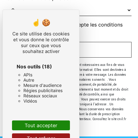
En cochant cette case, j'accepte les conditions
particulières ci-dessous **
Ce site utilise des cookies
et vous donne le contrôle
sur ceux que vous
ENVOYER
souhaitez activer
** Les données personnelles communiquées sont nécessaires aux fins de vous
Nos outils
(18)
contacter et sont enregistrées dans un fichier informatisé. Elles sont destinées à
APIs
et ses sous-traitants dans le seul but de répondre à votre message. Les données
Autre
collectées seront communiquées aux seuls destinataires suivants: . Vous
disposez de droits d’accès, de rectification, d’effacement, de portabilité, de
Mesure d'audience
limitation, d’opposition, de retrait de votre consentement à tout moment et du droit
Régies publicitaires
d’introduire une réclamation auprès d’une autorité de contrôle, ainsi que
Réseaux sociaux
d’organiser le sort de vos données post-mortem. Vous pouvez exercer ces droits
Vidéos
par voie postale à l'adresse ou par courrier électronique à l'adresse . Un
justificatif d'identité pourra vous être demandé. Nous conservons vos données
pendant la période de prise de contact puis pendant la durée de prescription
légale aux fins probatoires et de gestion des contentieux. Consultez le site cnil.fr
pour plus d’informations sur vos droits.
Tout accepter